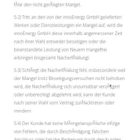
fÃ¼r den nicht gerÃ¼gten Mangel.
5.2) Tritt an den von der innoEnergy GmbH gelieferten
Werken oder Dienstleistungen ein Mangel auf, wird die
innoEnergy GmbH diese innerhalb angemessener Zeit
nach ihrer Wahl entweder beseitigen oder die
beanstandete Leistung von Neuem mangelfrei
erbringen (insgesamt NacherfÃ¼llung).
5.3) SchlÃ¤gt die NacherfÃ¼llung fehl, insbesondere weil
der Mangel trotz Beseitigungsversuchen nicht behoben
wird, die NacherfÃ¼llung sich unzumutbar verzÃ¶gert
oder unberechtigt abgelehnt wird, kann der Kunde
nach seiner Wahl vom Vertrag zurÃ¼cktreten oder
mindern.
5.4) Der Kunde hat keine MÃ¤ngelansprÃ¼che infolge
von Fehlern, die durch BeschÃ¤digung, falschen
Anschluss oder falsche Bedienung durch den Kunden