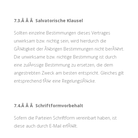
7.3.Â Â Â Salvatorische Klausel
Sollten einzelne Bestimmungen dieses Vertrages
unwirksam bzw. nichtig sein, wird hierdurch die
GÃ¼ltigkeit der Ã¼brigen Bestimmungen nicht berÃ¼hrt.
Die unwirksame bzw. nichtige Bestimmung ist durch
eine zulÃ¤ssige Bestimmung zu ersetzen, die dem
angestrebten Zweck am besten entspricht. Gleiches gilt
entsprechend fÃ¼r eine RegelungslÃ¼cke.
7.4.Â Â Â Schriftformvorbehalt
Sofern die Parteien Schriftform vereinbart haben, ist
diese auch durch E-Mail erfÃ¼llt.