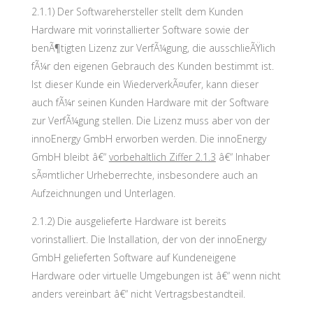
2.1.1) Der Softwarehersteller stellt dem Kunden
Hardware mit vorinstallierter Software sowie der
benÃ¶tigten Lizenz zur VerfÃ¼gung, die ausschlieÃŸlich
fÃ¼r den eigenen Gebrauch des Kunden bestimmt ist.
Ist dieser Kunde ein WiederverkÃ¤ufer, kann dieser
auch fÃ¼r seinen Kunden Hardware mit der Software
zur VerfÃ¼gung stellen. Die Lizenz muss aber von der
innoEnergy GmbH erworben werden. Die innoEnergy
GmbH bleibt â€“
vorbehaltlich Ziffer 2.1.3
â€“ Inhaber
sÃ¤mtlicher Urheberrechte, insbesondere auch an
Aufzeichnungen und Unterlagen.
2.1.2) Die ausgelieferte Hardware ist bereits
vorinstalliert. Die Installation, der von der innoEnergy
GmbH gelieferten Software auf Kundeneigene
Hardware oder virtuelle Umgebungen ist â€“ wenn nicht
anders vereinbart â€“ nicht Vertragsbestandteil.