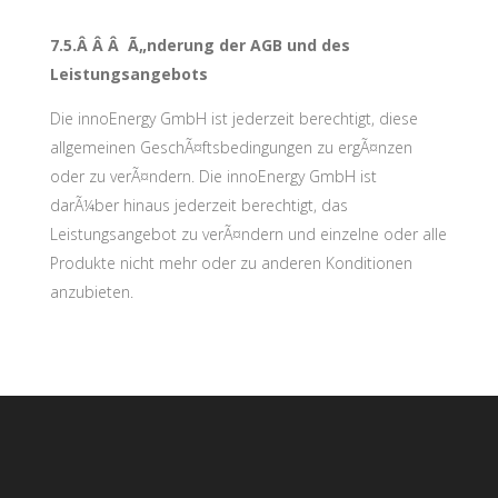
7.5.Â Â Â Ã„nderung der AGB und des
Leistungsangebots
Die innoEnergy GmbH ist jederzeit berechtigt, diese
allgemeinen GeschÃ¤ftsbedingungen zu ergÃ¤nzen
oder zu verÃ¤ndern. Die innoEnergy GmbH ist
darÃ¼ber hinaus jederzeit berechtigt, das
Leistungsangebot zu verÃ¤ndern und einzelne oder alle
Produkte nicht mehr oder zu anderen Konditionen
anzubieten.