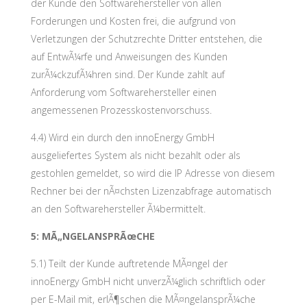
der Kunde den Softwarehersteller von allen
Forderungen und Kosten frei, die aufgrund von
Verletzungen der Schutzrechte Dritter entstehen, die
auf EntwÃ¼rfe und Anweisungen des Kunden
zurÃ¼ckzufÃ¼hren sind. Der Kunde zahlt auf
Anforderung vom Softwarehersteller einen
angemessenen Prozesskostenvorschuss.
4.4) Wird ein durch den innoEnergy GmbH
ausgeliefertes System als nicht bezahlt oder als
gestohlen gemeldet, so wird die IP Adresse von diesem
Rechner bei der nÃ¤chsten Lizenzabfrage automatisch
an den Softwarehersteller Ã¼bermittelt.
5: MÃ„NGELANSPRÃœCHE
5.1) Teilt der Kunde auftretende MÃ¤ngel der
innoEnergy GmbH nicht unverzÃ¼glich schriftlich oder
per E-Mail mit, erlÃ¶schen die MÃ¤ngelansprÃ¼che