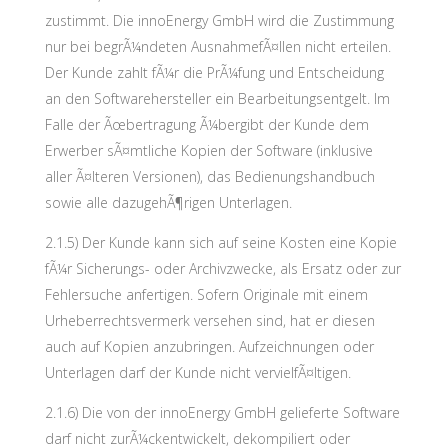
zustimmt. Die innoEnergy GmbH wird die Zustimmung
nur bei begrÃ¼ndeten AusnahmefÃ¤llen nicht erteilen.
Der Kunde zahlt fÃ¼r die PrÃ¼fung und Entscheidung
an den Softwarehersteller ein Bearbeitungsentgelt. Im
Falle der Ãœbertragung Ã¼bergibt der Kunde dem
Erwerber sÃ¤mtliche Kopien der Software (inklusive
aller Ã¤lteren Versionen), das Bedienungshandbuch
sowie alle dazugehÃ¶rigen Unterlagen.
2.1.5) Der Kunde kann sich auf seine Kosten eine Kopie
fÃ¼r Sicherungs- oder Archivzwecke, als Ersatz oder zur
Fehlersuche anfertigen. Sofern Originale mit einem
Urheberrechtsvermerk versehen sind, hat er diesen
auch auf Kopien anzubringen. Aufzeichnungen oder
Unterlagen darf der Kunde nicht vervielfÃ¤ltigen.
2.1.6) Die von der innoEnergy GmbH gelieferte Software
darf nicht zurÃ¼ckentwickelt, dekompiliert oder