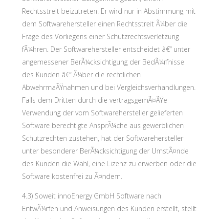
Rechtsstreit beizutreten. Er wird nur in Abstimmung mit
dem Softwarehersteller einen Rechtsstreit Ã¼ber die
Frage des Vorliegens einer Schutzrechtsverletzung
fÃ¼hren. Der Softwarehersteller entscheidet â€“ unter
angemessener BerÃ¼cksichtigung der BedÃ¼rfnisse
des Kunden â€“ Ã¼ber die rechtlichen
AbwehrmaÃŸnahmen und bei Vergleichsverhandlungen.
Falls dem Dritten durch die vertragsgemÃ¤ÃŸe
Verwendung der vom Softwarehersteller gelieferten
Software berechtigte AnsprÃ¼che aus gewerblichen
Schutzrechten zustehen, hat der Softwarehersteller
unter besonderer BerÃ¼cksichtigung der UmstÃ¤nde
des Kunden die Wahl, eine Lizenz zu erwerben oder die
Software kostenfrei zu Ã¤ndern.
4.3) Soweit innoEnergy GmbH Software nach
EntwÃ¼rfen und Anweisungen des Kunden erstellt, stellt