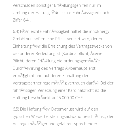
Verschulden sonstiger ErfÃ¼llungsgehilfen nur im
Umfang der Haftung fÃ¼r leichte FahrlÃ¤ssigkeit nach
Ziffer 6.4
.
6.4) FÃ¼r leichte FahrlÃ¤ssigkeit haftet die innoEnergy
GmbH nur, sofern eine Pflicht verletzt wird, deren
Einhaltung fÃ¼r die Erreichung des Vertragszwecks von
besonderer Bedeutung ist (Kardinalpflicht, Â«eine
Pflicht, deren ErfÃ¼llung die ordnungsgemÃ¤ÃŸe
DurchfÃ¼hrung des Vertrags Ã¼berhaupt erst
ermÃ¶glicht und auf deren Einhaltung der
Vertragspartner regelmÃ¤ÃŸig vertrauen darfÂ»). Bei der
fahrlÃ¤ssigen Verletzung einer Kardinalpflicht ist die
Haftung beschrÃ¤nkt auf 5.000,00 CHF.
6.5) Die Haftung fÃ¼r Datenverlust wird auf den
typischen Wiederherstellungsaufwand beschrÃ¤nkt, der
bei regelmÃ¤ÃŸiger und gefahrentsprechender