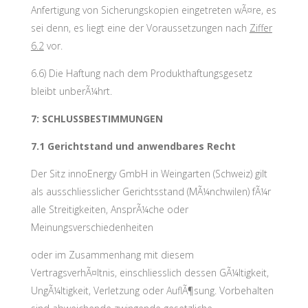
Anfertigung von Sicherungskopien eingetreten wÃ¤re, es
sei denn, es liegt eine der Voraussetzungen nach
Ziffer
6.2
vor.
6.6) Die Haftung nach dem Produkthaftungsgesetz
bleibt unberÃ¼hrt.
7: SCHLUSSBESTIMMUNGEN
7.1 Gerichtstand und anwendbares Recht
Der Sitz innoEnergy GmbH in Weingarten (Schweiz) gilt
als ausschliesslicher Gerichtsstand (MÃ¼nchwilen) fÃ¼r
alle Streitigkeiten, AnsprÃ¼che oder
Meinungsverschiedenheiten
oder im Zusammenhang mit diesem
VertragsverhÃ¤ltnis, einschliesslich dessen GÃ¼ltigkeit,
UngÃ¼ltigkeit, Verletzung oder AuflÃ¶sung. Vorbehalten