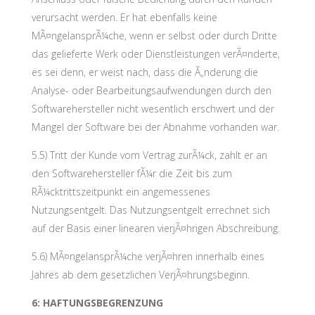
verursacht werden. Er hat ebenfalls keine
MÃ¤ngelansprÃ¼che, wenn er selbst oder durch Dritte
das gelieferte Werk oder Dienstleistungen verÃ¤nderte,
es sei denn, er weist nach, dass die Ã„nderung die
Analyse- oder Bearbeitungsaufwendungen durch den
Softwarehersteller nicht wesentlich erschwert und der
Mangel der Software bei der Abnahme vorhanden war.
5.5) Tritt der Kunde vom Vertrag zurÃ¼ck, zahlt er an
den Softwarehersteller fÃ¼r die Zeit bis zum
RÃ¼cktrittszeitpunkt ein angemessenes
Nutzungsentgelt. Das Nutzungsentgelt errechnet sich
auf der Basis einer linearen vierjÃ¤hrigen Abschreibung.
5.6) MÃ¤ngelansprÃ¼che verjÃ¤hren innerhalb eines
Jahres ab dem gesetzlichen VerjÃ¤hrungsbeginn.
6: HAFTUNGSBEGRENZUNG