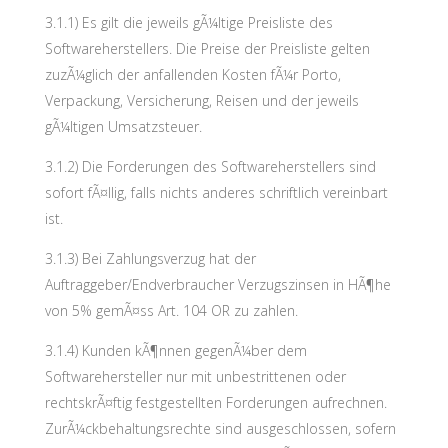
3.1.1) Es gilt die jeweils gÃ¼ltige Preisliste des
Softwareherstellers. Die Preise der Preisliste gelten
zuzÃ¼glich der anfallenden Kosten fÃ¼r Porto,
Verpackung, Versicherung, Reisen und der jeweils
gÃ¼ltigen Umsatzsteuer.
3.1.2) Die Forderungen des Softwareherstellers sind
sofort fÃ¤llig, falls nichts anderes schriftlich vereinbart
ist.
3.1.3) Bei Zahlungsverzug hat der
Auftraggeber/Endverbraucher Verzugszinsen in HÃ¶he
von 5% gemÃ¤ss Art. 104 OR zu zahlen.
3.1.4) Kunden kÃ¶nnen gegenÃ¼ber dem
Softwarehersteller nur mit unbestrittenen oder
rechtskrÃ¤ftig festgestellten Forderungen aufrechnen.
ZurÃ¼ckbehaltungsrechte sind ausgeschlossen, sofern