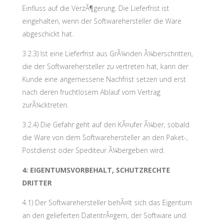
Einfluss auf die VerzÃ¶gerung. Die Lieferfrist ist
eingehalten, wenn der Softwarehersteller die Ware
abgeschickt hat.
3.2.3) Ist eine Lieferfrist aus GrÃ¼nden Ã¼berschritten,
die der Softwarehersteller zu vertreten hat, kann der
Kunde eine angemessene Nachfrist setzen und erst
nach deren fruchtlosem Ablauf vom Vertrag
zurÃ¼cktreten.
3.2.4) Die Gefahr geht auf den KÃ¤ufer Ã¼ber, sobald
die Ware von dem Softwarehersteller an den Paket-,
Postdienst oder Spediteur Ã¼bergeben wird.
4: EIGENTUMSVORBEHALT, SCHUTZRECHTE
DRITTER
4.1) Der Softwarehersteller behÃ¤lt sich das Eigentum
an den gelieferten DatentrÃ¤gern, der Software und