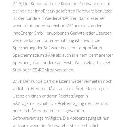
2.1.3) Der Kunde darf eine Kopie der Software nur auf
der von der innoEnergy gelieferten Hardware benutzen.
Ist der Kunde ein WiederverkÃ¤ufer, darf dieser â€“
wenn nicht anders vereinbart â€“ nur die von der
innoEnergy GmbH erworbenen GerÃ¤te oder Lizenzen
weiterverkaufen. Unter Benutzung ist sowohl die
Speicherung der Software in einem temporÃ¤ren
Speichermedium (RAM) als auch in einem permanenten
Speicher (insbesondere auf Fest-, Wechselplatte, USB-
Stick oder CD-ROM) zu verstehen.
2.1.4) Der Kunde darf die Lizenz weder vermieten noch
verleihen. Hierunter fÃ¤llt auch die Ãœberlassung der
Lizenz an einen anderen RechtstrÃ¤ger in
BÃ¼rogemeinschaft. Die Ãœbertragung der Lizenz ist
nur durch Ãœbernahme des gesamten
Softwarevertrags mÃ¶glich. Die Ãœbertragung ist nur
wirksam, wenn der Softwarehersteller schriftlich