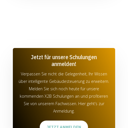
Jetzt für unsere Schulungen
anmelden!
Verpassen Sie nicht die Gelegenheit, Ihr Wissen
über intelligente Gebäudesteuerung zu erweitern.
Melden Sie sich noch heute für unsere
kommenden X2B Schulungen an und profitieren
Sie von unserem Fachwissen.
Hier geht’s zur
Anmeldung
.
JETZT ANMELDEN